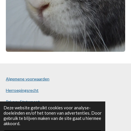
Algemene voorwaarden
Herroepingsrecht
Privacy Statement
Deze website gebruikt cookies voor analyse-
doeleinden en/of het tonen van advertenties. Door
Klachten en vragen
gebruik te blijven maken van de site gaat u hiermee
akkoord.