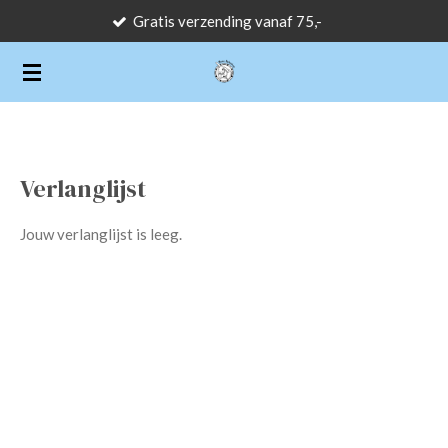
Gratis verzending vanaf 75,-
Ga
direct
naar
de
hoofdinhoud
Verlanglijst
Jouw verlanglijst is leeg.