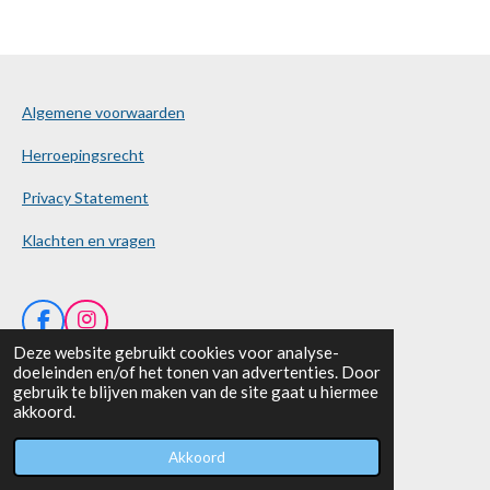
Algemene voorwaarden
Herroepingsrecht
Privacy Statement
Klachten en vragen
F
I
a
n
Deze website gebruikt cookies voor analyse-
c
s
KVK nummer: 84266279
doeleinden en/of het tonen van advertenties. Door
e
t
gebruik te blijven maken van de site gaat u hiermee
b
a
BTW nummer: NL003946753B17
akkoord.
o
g
© 2021 - 2026 BunsBakeshop
o
r
Akkoord
k
a
m