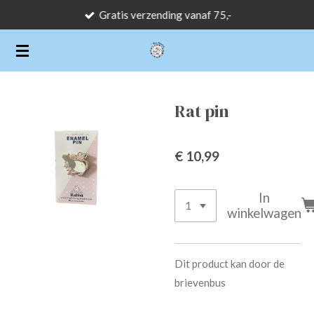
Gratis verzending vanaf 75,-
Ga
direct
naar
de
hoofdinhoud
Rat pin
€ 10,99
In
winkelwagen
Dit product kan door de
brievenbus