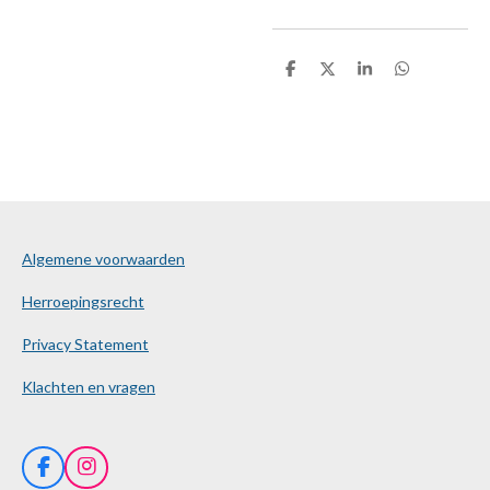
D
D
S
D
e
e
h
e
l
e
a
l
e
l
r
e
n
e
n
Algemene voorwaarden
Herroepingsrecht
Privacy Statement
Klachten en vragen
F
I