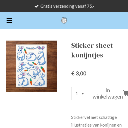
Gratis verzending vanaf 75,-
Ga
direct
naar
de
hoofdinhoud
Sticker sheet
konijntjes
€ 3,00
In
winkelwagen
Stickervel met schattige
illustraties van konijnen en