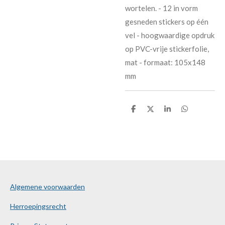
wortelen. - 12 in vorm
gesneden stickers op één
vel - hoogwaardige opdruk
op PVC-vrije stickerfolie,
mat - formaat: 105x148
mm
D
D
S
D
e
e
h
e
l
e
a
l
e
l
r
e
n
e
n
Algemene voorwaarden
Herroepingsrecht