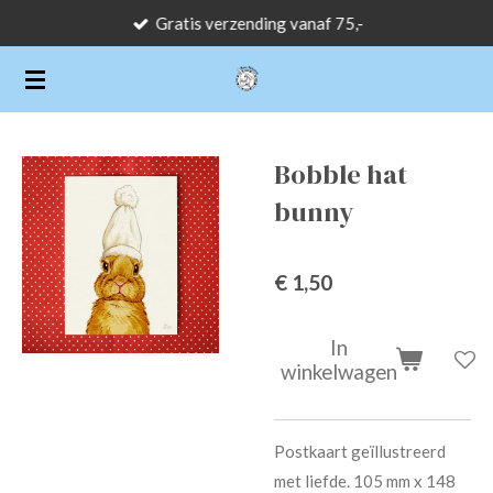
Gratis verzending vanaf 75,-
Ga
direct
naar
de
hoofdinhoud
Bobble hat
bunny
€ 1,50
In
winkelwagen
Postkaart geïllustreerd
met liefde. 105 mm x 148