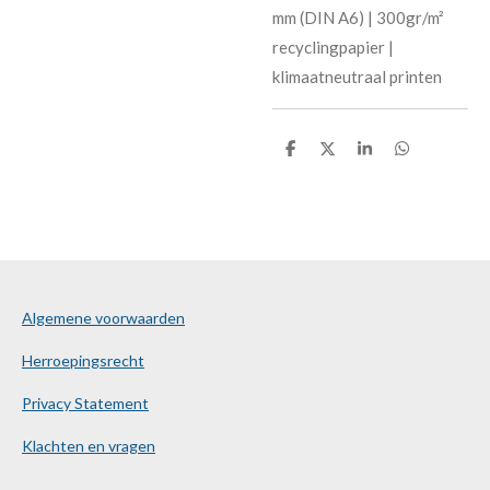
mm (DIN A6) | 300gr/m²
recyclingpapier |
klimaatneutraal printen
D
D
S
D
e
e
h
e
l
e
a
l
e
l
r
e
n
e
n
Algemene voorwaarden
Herroepingsrecht
Privacy Statement
Klachten en vragen