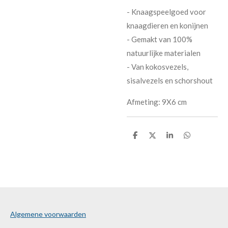
- Knaagspeelgoed voor
knaagdieren en konijnen
- Gemakt van 100%
natuurlijke materialen
- Van kokosvezels,
sisalvezels en schorshout
Afmeting: 9X6 cm
D
D
S
D
e
e
h
e
l
e
a
l
e
l
r
e
n
e
n
Algemene voorwaarden