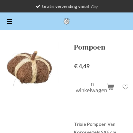
Gratis verzending vanaf 75,-
Ga
direct
naar
de
hoofdinhoud
Pompoen
€ 4,49
In
winkelwagen
Trixie Pompoen Van
Kokosvezels 9X6 cm