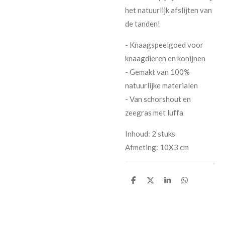
het natuurlijk afslijten van
de tanden!
- Knaagspeelgoed voor
knaagdieren en konijnen
- Gemakt van 100%
natuurlijke materialen
- Van schorshout en
zeegras met luffa
Inhoud: 2 stuks
Afmeting: 10X3 cm
D
D
S
D
e
e
h
e
l
e
a
l
e
l
r
e
n
e
n