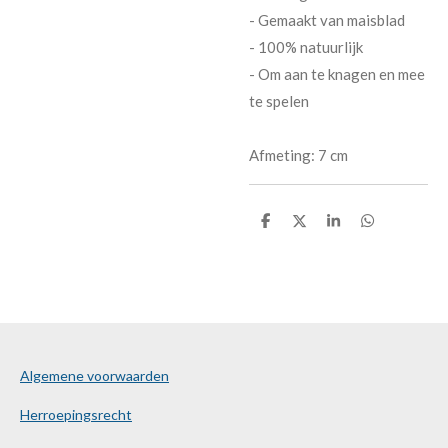
- Gemaakt van maisblad
- 100% natuurlijk
- Om aan te knagen en mee
te spelen
Afmeting: 7 cm
D
D
S
D
e
e
h
e
l
e
a
l
e
l
r
e
n
e
n
Algemene voorwaarden
Herroepingsrecht