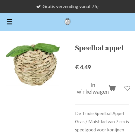
Gratis verzending vanaf 75,-
Ga
direct
naar
de
hoofdinhoud
Speelbal appel
€ 4,49
In
winkelwagen
De Trixie Speelbal Appel
Gras / Maisblad van 7 cm is
speelgoed voor konijnen