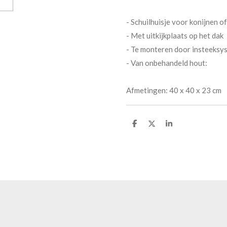
- Schuilhuisje voor konijnen o
- Met uitkijkplaats op het dak
- Te monteren door insteeksys
- Van onbehandeld hout:
Afmetingen: 40 x 40 x 23 cm
D
D
S
e
e
h
l
e
a
e
l
r
n
e