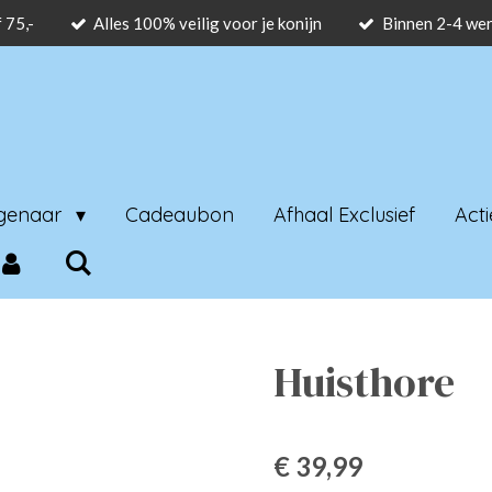
 75,-
Alles 100% veilig voor je konijn
Binnen 2-4 wer
igenaar
Cadeaubon
Afhaal Exclusief
Acti
Huisthore
€ 39,99