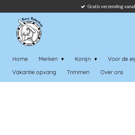
Gratis verzending vanaf
Ga
direct
naar
de
hoofdinhoud
Home
Merken
Konijn
Voor de e
Vakantie opvang
Trimmen
Over ons