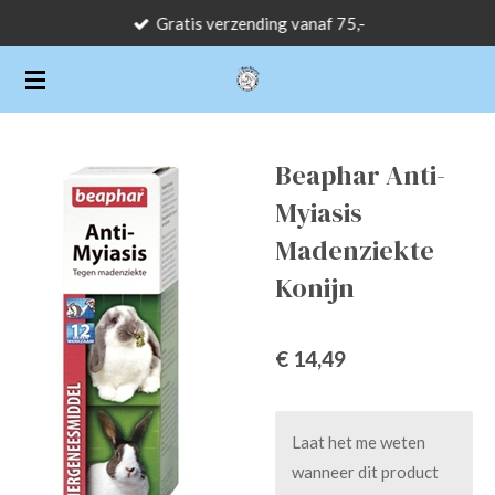
Gratis verzending vanaf 75,-
Ga
direct
naar
de
hoofdinhoud
Beaphar Anti-
Myiasis
Madenziekte
Konijn
€ 14,49
Laat het me weten
wanneer dit product