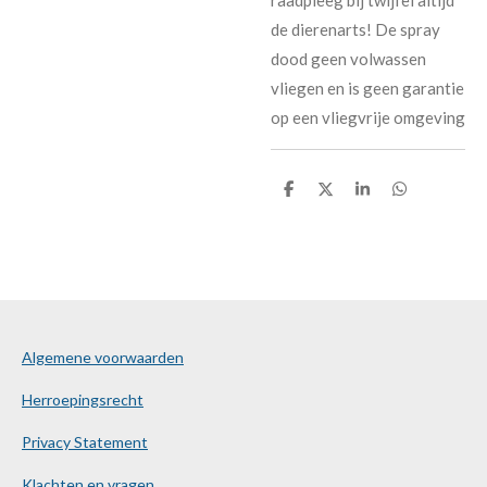
de dierenarts! De spray
dood geen volwassen
vliegen en is geen garantie
op een vliegvrije omgeving
D
D
S
D
e
e
h
e
l
e
a
l
e
l
r
e
n
e
n
Algemene voorwaarden
Herroepingsrecht
Privacy Statement
Klachten en vragen