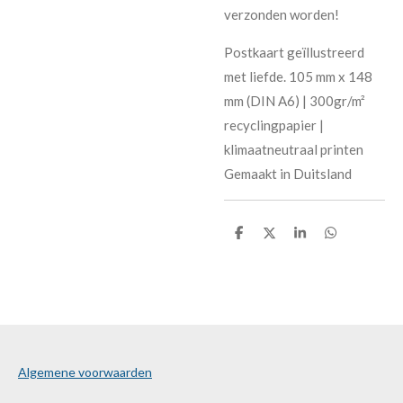
verzonden worden!
Postkaart geïllustreerd
met liefde. 105 mm x 148
mm (DIN A6) | 300gr/m²
recyclingpapier |
klimaatneutraal printen
Gemaakt in Duitsland
D
D
S
D
e
e
h
e
l
e
a
l
e
l
r
e
n
e
n
Algemene voorwaarden