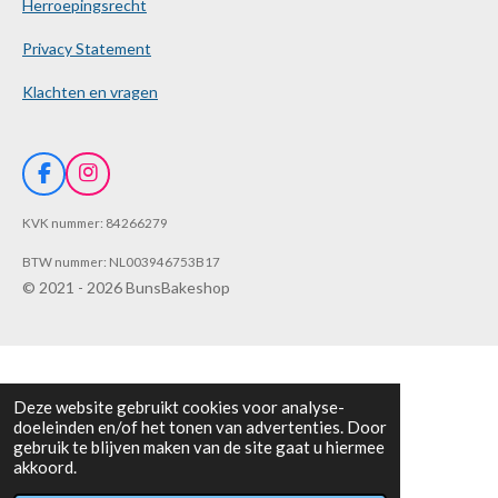
Herroepingsrecht
Privacy Statement
Klachten en vragen
F
I
a
n
c
s
KVK nummer: 84266279
e
t
b
a
BTW nummer: NL003946753B17
o
g
© 2021 - 2026 BunsBakeshop
o
r
k
a
m
Deze website gebruikt cookies voor analyse-
doeleinden en/of het tonen van advertenties. Door
gebruik te blijven maken van de site gaat u hiermee
akkoord.