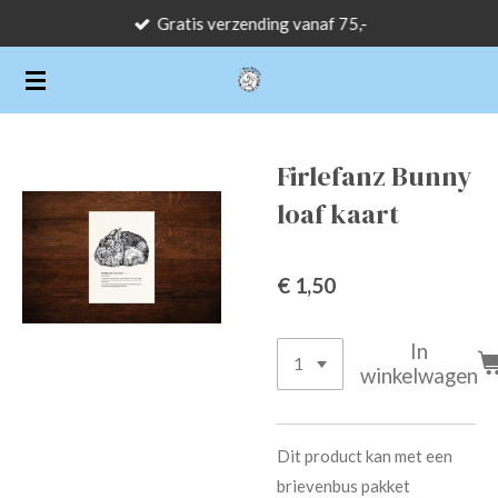
Gratis verzending vanaf 75,-
Ga
direct
naar
de
hoofdinhoud
Firlefanz Bunny
loaf kaart
€ 1,50
In
winkelwagen
Dit product kan met een
brievenbus pakket